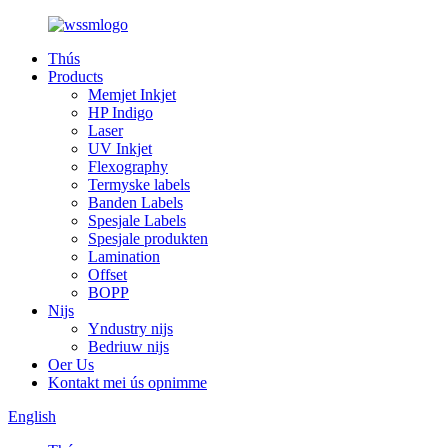
Thús
Products
Memjet Inkjet
HP Indigo
Laser
UV Inkjet
Flexography
Termyske labels
Banden Labels
Spesjale Labels
Spesjale produkten
Lamination
Offset
BOPP
Nijs
Yndustry nijs
Bedriuw nijs
Oer Us
Kontakt mei ús opnimme
English