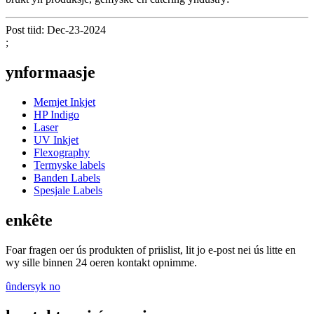
Post tiid: Dec-23-2024
;
ynformaasje
Memjet Inkjet
HP Indigo
Laser
UV Inkjet
Flexography
Termyske labels
Banden Labels
Spesjale Labels
enkête
Foar fragen oer ús produkten of priislist, lit jo e-post nei ús litte en
wy sille binnen 24 oeren kontakt opnimme.
ûndersyk no