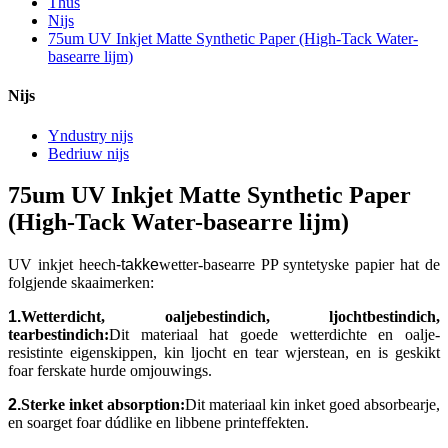
Thús
Nijs
75um UV Inkjet Matte Synthetic Paper (High-Tack Water-
basearre lijm)
Nijs
Yndustry nijs
Bedriuw nijs
75um UV Inkjet Matte Synthetic Paper
(High-Tack Water-basearre lijm)
UV inkjet heech
-takke
wetter-basearre PP syntetyske papier hat de
folgjende skaaimerken:
1.
Wetterdicht, oaljebestindich, ljochtbestindich,
tearbestindich:
Dit materiaal hat goede wetterdichte en oalje-
resistinte eigenskippen, kin ljocht en tear wjerstean, en is geskikt
foar ferskate hurde omjouwings.
2.
Sterke inket absorption:
Dit materiaal kin inket goed absorbearje,
en soarget foar dúdlike en libbene printeffekten.