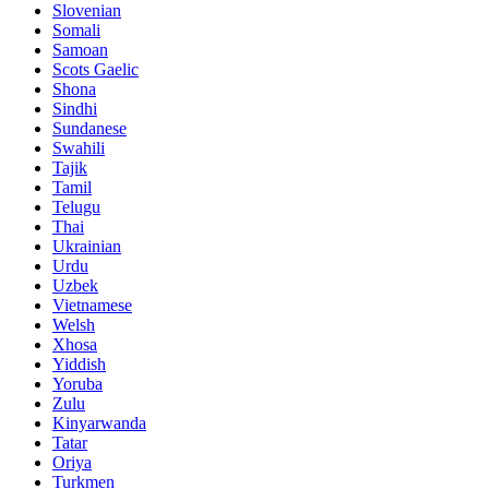
Slovenian
Somali
Samoan
Scots Gaelic
Shona
Sindhi
Sundanese
Swahili
Tajik
Tamil
Telugu
Thai
Ukrainian
Urdu
Uzbek
Vietnamese
Welsh
Xhosa
Yiddish
Yoruba
Zulu
Kinyarwanda
Tatar
Oriya
Turkmen