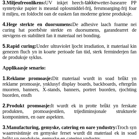
3.
Miljeufreonlikens:
UV inkjet heech
-takke
wetter-basearre PP
syntetyske papier is meastal oplosmiddel-frij, fersmoarging-frij foar
it miljeu, en foldocht oan de easken fan moderne griene produksje.
4.
Hege sterkte en duorsumens:
De adhesive laach foarme nei
curing hat poerbêste sterkte en duorsumens, garandearret de
stevigens en stabiliteit fan it materiaal nei bonding.
5.
Rapid curing:
Under ultraviolet ljocht irradiation, it materiaal kin
genezen fluch yn in koarte perioade fan tiid, sterk ferminderjen fan
de produksje syklus.
Applikaasje senario:
1.
Reklame promoasje:
Dit materiaal wurdt in soad brûkt yn
reklame promoasje, ynklusyf display boards, backboards, eftergrûn
muorren, banners, X-stands, banners, portret buorden, rjochting
buorden, ensfh
2.
Produkt promoasje:
It wurdt ek in protte brûkt yn ferskate
produkten, promoasjestilen, trijediminsjonale strukturele
komponinten, en oare aspekten.
3.
Manufacturing, gemyske, catering en oare yndustry:
Troch syn
waarresistinsje en gemyske ferset wurdt dit materiaal ek in soad
brûkt yn produksje, gemyske en catering yndustry
.